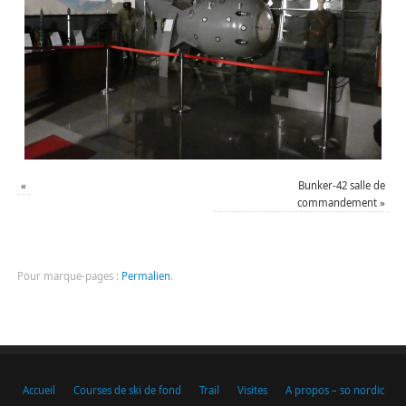
«
Bunker-42 salle de
commandement
»
Pour marque-pages :
Permalien
.
Accueil
Courses de ski de fond
Trail
Visites
A propos – so nordic