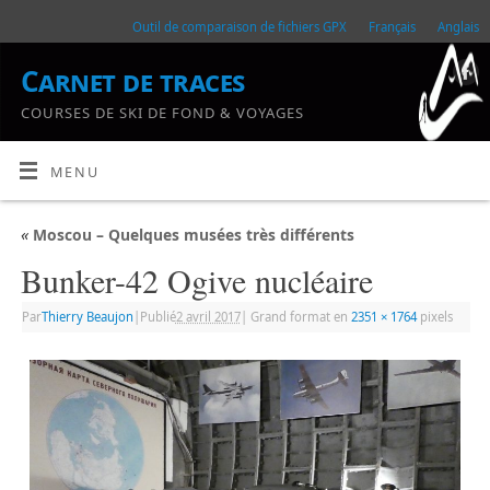
Outil de comparaison de fichiers GPX
Français
Anglais
Carnet de traces
COURSES DE SKI DE FOND & VOYAGES
MENU
«
Moscou – Quelques musées très différents
Bunker-42 Ogive nucléaire
Par
Thierry Beaujon
|
Publié
2 avril 2017
|
Grand format en
2351 × 1764
pixels