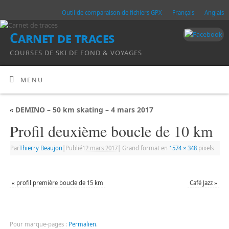
Outil de comparaison de fichiers GPX
Français
Anglais
Carnet de traces
COURSES DE SKI DE FOND & VOYAGES
MENU
«
DEMINO – 50 km skating – 4 mars 2017
Profil deuxième boucle de 10 km
Par
Thierry Beaujon
|
Publié
12 mars 2017
|
Grand format en
1574 × 348
pixels
«
profil première boucle de 15 km
Café Jazz
»
Pour marque-pages :
Permalien
.