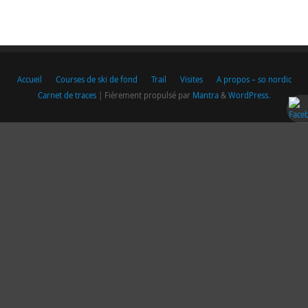
Accueil
Courses de ski de fond
Trail
Visites
A propos – so nordic
Carnet de traces
| Fièrement propulsé par
Mantra
&
WordPress.