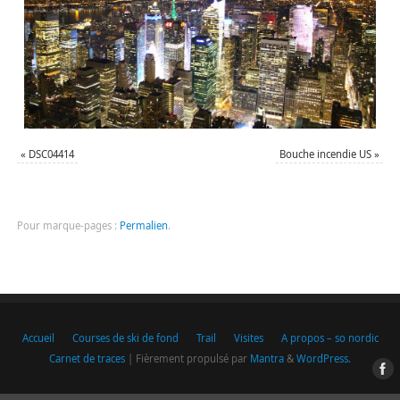
«
DSC04414
Bouche incendie US
»
Pour marque-pages :
Permalien
.
Accueil
Courses de ski de fond
Trail
Visites
A propos – so nordic
Carnet de traces
| Fièrement propulsé par
Mantra
&
WordPress.