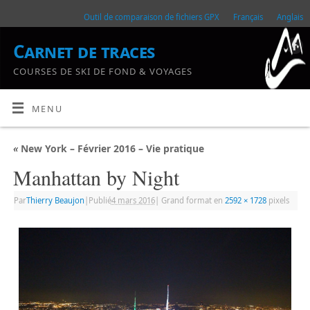
Outil de comparaison de fichiers GPX
Français
Anglais
Carnet de traces
COURSES DE SKI DE FOND & VOYAGES
MENU
«
New York – Février 2016 – Vie pratique
Manhattan by Night
Par
Thierry Beaujon
|
Publié
4 mars 2016
|
Grand format en
2592 × 1728
pixels